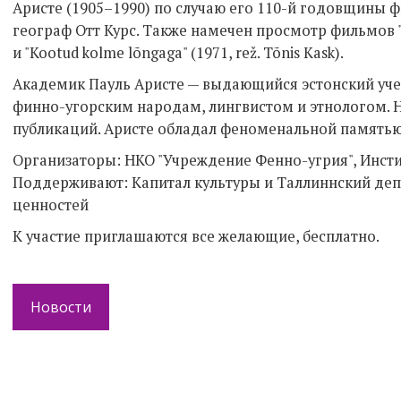
Аристе (1905–1990) по случаю его 110-й годовщины 
географ Отт Курс. Также намечен просмотр фильмов "Ari
и "Kootud kolme lõngaga" (1971, rež. Tõnis Kask).
Академик Пауль Аристе — выдающийся эстонский уч
финно-угорским народам, лингвистом и этнологом. Н
публикаций. Аристе обладал феноменальной памятью
Организаторы: НКО "Учреждение Фенно-угрия", Инсти
Поддерживают: Капитал культуры и Таллиннский де
ценностей
К участие приглашаются все желающие, бесплатно.
Новости