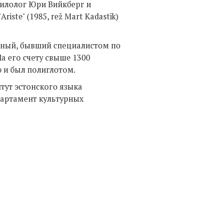
филолог Юри Вийкберг и
ste" (1985, rež Mart Kadastik)
еный, бывший специалистом по
а его счету свыше 1300
 и был полиглотом.
тут эстонского языка
партамент культурных