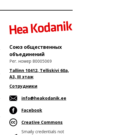
Союз общественных
объединений
Рег. номер 80005069
Tallinn 10412, Telliskivi 60a,
A3, III этаж
Сотрудники
info@heakodanik.ee
Facebook
Creative Commons
Smaily credentials not