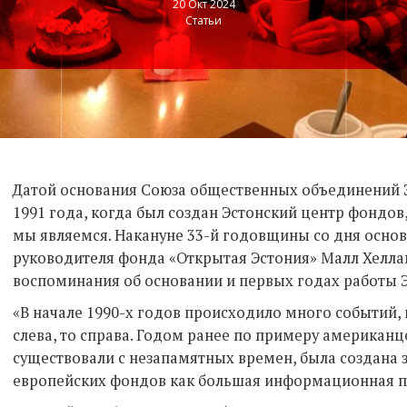
20 Окт 2024
Статьи
Датой основания Союза общественных объединений Э
1991 года, когда был создан Эстонский центр фондо
мы являемся. Накануне 33-й годовщины со дня осно
руководителя фонда «Открытая Эстония» Малл Хелла
воспоминания об основании и первых годах работы 
«В начале 1990-х годов происходило много событий,
слева, то справа. Годом ранее по примеру американц
существовали с незапамятных времен, была создана 
европейских фондов как большая информационная п