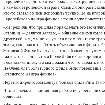
Европейские фонды хотели большего сотрудничеств
в каждой европейской стране. Сами ли они разыскали
кто-то связал с ними, вспомнить трудно. Но на второ
Европейского центра фондов эстонцы уже присутств
«Мы решили, что пришила пора сделать это (зонтичн
Эстонии)! — делится Хеллам, — общение с ними было
дружелюбным, мы ногое узнали о том, что такое гра
знали, как должны работать объединения и фонды. Я
Эстонской Фонде Культуры, который являлся рудимен
главе этого фонда стоял Калле Лийв и был хорошим р
вдохновила идея, что мы должны что-то сделать и со
На Олевимяэ у Культурного фонда было помещение, г
Эстонского Центра фондов».
Первым директором Центра Фондов стала Рита Тамм
И тогда началась постоянная работа по укреплению 
общества.
«Например, когда приехала делегация из Европейско