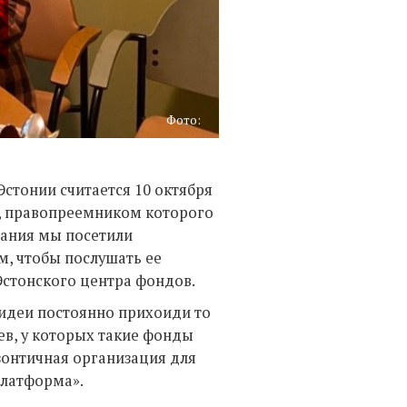
Фото:
стонии считается 10 октября
в, правопреемником которого
вания мы посетили
м, чтобы послушать ее
Эстонского центра фондов.
 идеи постоянно прихоиди то
ев, у которых такие фонды
зонтичная организация для
латформа».