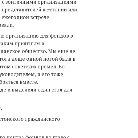
а с зонтичными организациями
 представителей в Эстонии или
й ежегодной встрече
овали.
ую организацию для фондов в
 таким приятным и
жданское общество. Мы еще не
 тога деще одной ногой была в
том советских времен. Во
уководителем, и его тоже
браться вместе.
де и выделили один стол для
.
эстонского гражданского
го центра фондов во главе с