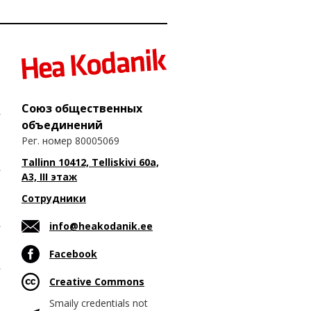
Союз общественных
объединений
Рег. номер 80005069
Tallinn 10412, Telliskivi 60a,
A3, III этаж
Сотрудники
info@heakodanik.ee
Facebook
Creative Commons
Smaily credentials not