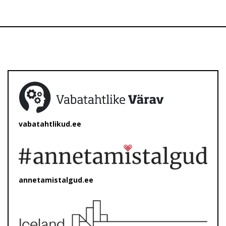
vabatahtlikud.ee
annetamistalgud.ee