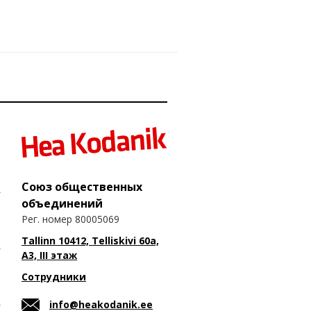
Союз общественных
объединений
Рег. номер 80005069
Tallinn 10412, Telliskivi 60a,
A3, III этаж
Сотрудники
info@heakodanik.ee