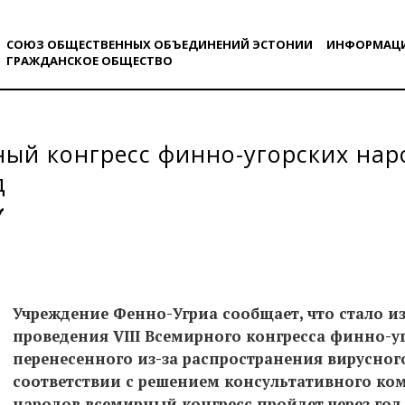
СОЮЗ ОБЩЕСТВЕННЫХ ОБЪЕДИНЕНИЙ ЭСТОНИИ
ИНФОРМАЦ
ГРАЖДАНСКОE ОБЩЕСТВO
ый конгресс финно-угорских нар
д
Учреждение Фенно-Угриа сообщает, что стало и
проведения VIII Всемирного конгресса финно-у
перенесенного из-за распространения вирусного
соответствии с решением консультативного ко
народов всемирный конгресс пройдет через год с