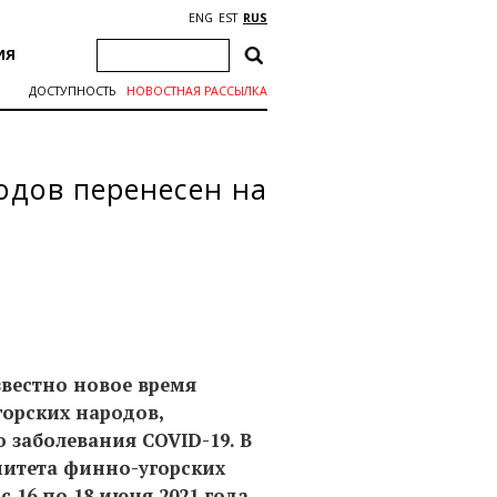
ENG
EST
RUS
ИЯ
ДОСТУПНОСТЬ
НОВОСТНАЯ РАССЫЛКА
одов перенесен на
звестно новое время
горских народов,
 заболевания COVID-19. В
митета финно-угорских
 16 по 18 июня 2021 года.