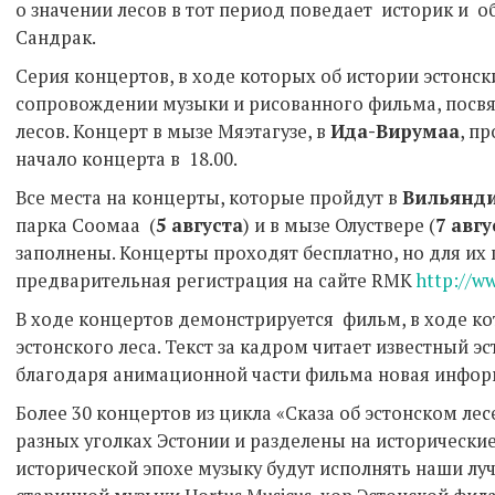
о значении лесов в тот период поведает историк и 
Сандрак.
Серия концертов, в ходе которых об истории эстонск
сопровождении музыки и рисованного фильма, пос
лесов. Концерт в мызе Мяэтагузе, в
Ида-Вирумаа
, п
начало концерта в 18.00.
Все места на концерты, которые пройдут в
Вильянд
парка Соомаа (
5 августа
) и в мызе Олуствере (
7 авгу
заполнены. Концерты проходят бесплатно, но для и
предварительная регистрация на сайте RMK
http://w
В ходе концертов демонстрируется фильм, в ходе ко
эстонского леса. Текст за кадром читает известный э
благодаря анимационной части фильма новая информ
Более 30 концертов из цикла «Сказа об эстонском лес
разных уголках Эстонии и разделены на исторически
исторической эпохе музыку будут исполнять наши лу