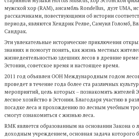
старинной музыки Hortus Musicus, хор Эстонской фи
мужской хор (RAM), ансамбль Rondellus, дуэт UMA, исп
рассказчиками, повествующими об истории соответс
периода, являются Хендрик Релве, Самуил Голомб, В
Сандрак.
Эти увлекательные исторические приключения откры
знаниях и помогут понять, как жизнь местных жителе
жизнедеятельностью здешних лесов в древние време
Эстонии, советское время и настоящее время.
2011 год объявлен ООН Международным годом лесов
проведет в течение года более ста различных культу
мероприятий, цель которых – познакомить жителей Эс
лесное хозяйство в Эстонии. Благодаря участию в ра
посадке леса и прохождению по лесным учебным тр
смогут ознакомиться с жизнью леса.
RMK является образованным на основании Закона о 
доходным учреждением, основная задача которого 