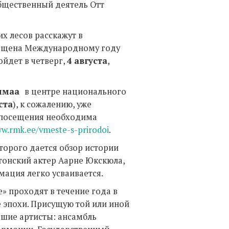
общественный деятель Отт
их лесов расскажут в
вящена Международному году
ройдет в четверг,
4 августа
,
имаа
в центре национального
ста
), к сожалению, уже
х посещения необходима
ww.rmk.ee/vmeste-s-prirodoi
.
торого дается обзор истории
стонский актер Аарне Юкскюла,
ация легко усваивается.
е» проходят в течение года в
е эпохи. Присущую той или иной
чшие артисты: ансамбль