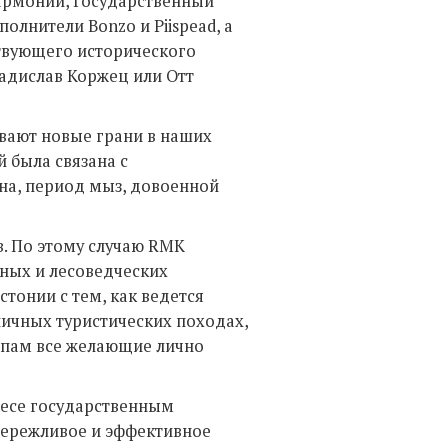
лармонии, Государственный
олнители Bonzo и Piispead, а
твующего исторического
ладислав Коржец или Отт
вают новые грани в наших
й была связана с
на, период мыз, довоенной
. По этому случаю RMK
рных и лесоведческих
тонии с тем, как ведется
зличных туристических походах,
опам все желающие лично
лесе государственным
бережливое и эффективное