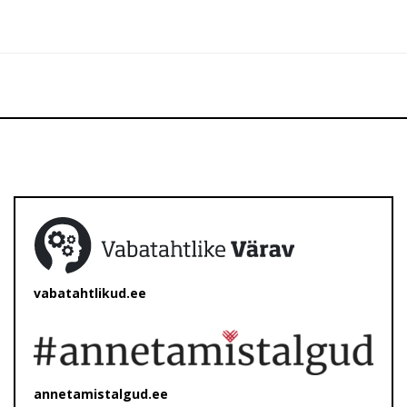
vabatahtlikud.ee
annetamistalgud.ee