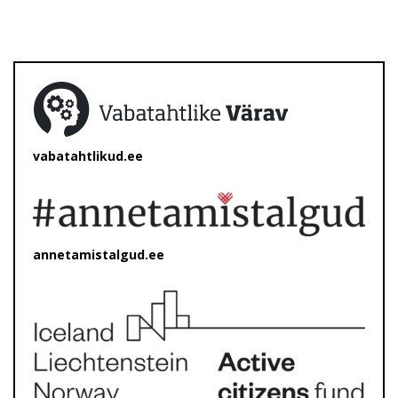
vabatahtlikud.ee
annetamistalgud.ee