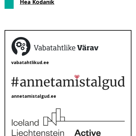
Hea Kodanik
vabatahtlikud.ee
annetamistalgud.ee