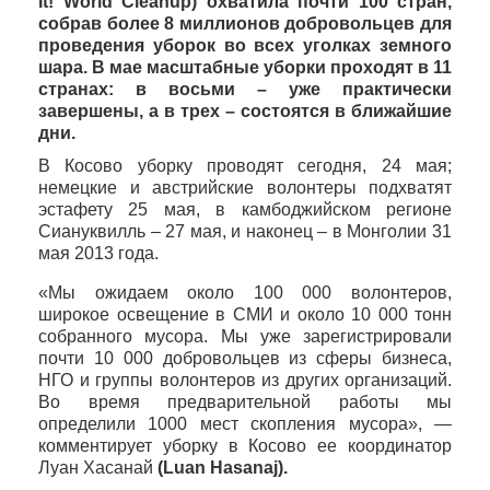
It! World
Cleanup
) охватила почти 100 стран,
собрав более 8 миллионов добровольцев для
проведения уборок во всех уголках земного
шара. В мае масштабные уборки проходят в 11
странах: в восьми – уже практически
завершены, а в трех – состоятся в ближайшие
дни.
В Косово уборку проводят сегодня, 24 мая;
немецкие и австрийские волонтеры подхватят
эстафету 25 мая, в камбоджийском регионе
Сиануквилль – 27 мая, и наконец – в Монголии 31
мая 2013 года.
«Мы ожидаем около 100 000 волонтеров,
широкое освещение в СМИ и около 10 000 тонн
собранного мусора. Мы уже зарегистрировали
почти 10 000 добровольцев из сферы бизнеса,
НГО и группы волонтеров из других организаций.
Во время предварительной работы мы
определили 1000 мест скопления мусора», —
комментирует уборку в Косово ее координатор
Луан Хасанай
(
Luan
Hasanaj
).