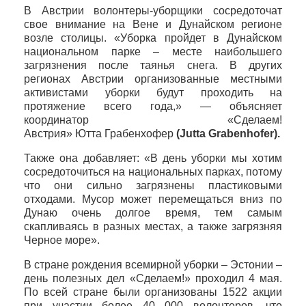
В Австрии волонтеры-уборщики сосредоточат
свое внимание на Вене и Дунайском регионе
возле столицы. «Уборка пройдет в Дунайском
национальном парке – месте наибольшего
загрязнения после таянья снега. В других
регионах Австрии организованные местными
активистами уборки будут проходить на
протяжение всего года,» — объясняет
координатор «Сделаем!
Австрия»
Ютта
Грабенхофер
(Jutta Grabenhofer).
Также она добавляет: «В день уборки мы хотим
сосредоточиться на национальных парках, потому
что они сильно загрязнены пластиковыми
отходами. Мусор может перемещаться вниз по
Дунаю очень долгое время, тем самым
скапливаясь в разных местах, а также загрязняя
Черное море».
В стране рождения всемирной уборки – Эстонии –
день полезных дел «Сделаем!» проходил 4 мая.
По всей стране были организованы 1522 акции
при участии более 40 000 волонтеров, что