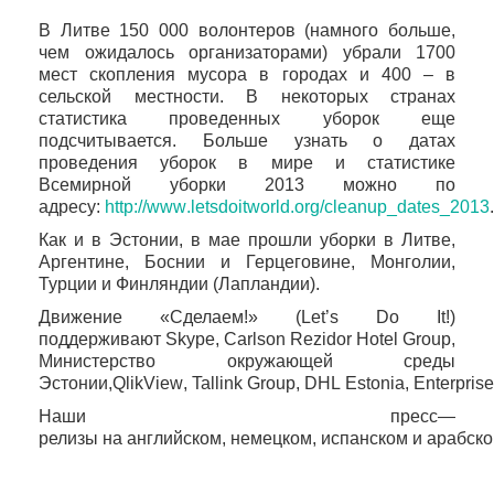
В Литве 150
000 волонтеров (намного больше,
чем ожидалось организаторами) убрали 1700
мест скопления мусора в городах и 400 – в
сельской местности. В некоторых странах
статистика проведенных уборок еще
подсчитывается. Больше узнать о датах
проведения уборок в мире и статистике
Всемирной уборки 2013 можно по
адресу:
http
://
www
.
letsdoitworld
.
org
/
c
leanup
_
dates
_2013
.
Как и в Эстонии, в мае прошли уборки в Литве,
Аргентине, Боснии и Герцеговине, Монголии,
Турции и Финляндии (Лапландии).
Движение «Сделаем!» (
Let
’
s
Do
It
!)
поддерживают
Skype
,
Carlson
Rezidor
Hotel
Group
,
Министерство окружающей среды
Эстонии,
QlikView
,
Tallink
Group
,
DHL
Estonia
,
Enterprise
Наши
пресс
—
релизы
на
английском
,
немецком
,
испанском
и
арабск