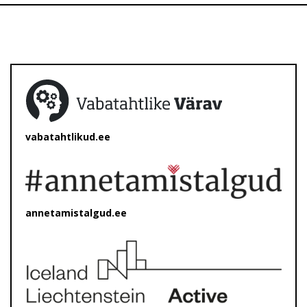
vabatahtlikud.ee
annetamistalgud.ee