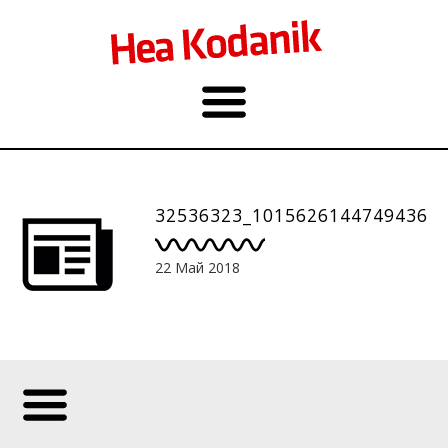
32536323_10156261447494360
22 Май 2018