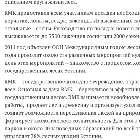
описанием круга жизни леса.
RMK предоставил всем участникам посадки необход
перчатки, лопаты, ведра, саженцы. Из высаженных с
остальные – сосны. Руководство по посадке нового ле
высаживается до 3500 саженцев сосны или 2000 сажен
2011 год объявлен ООН Международным годом лесов. 
года проводит около ста различных мероприятий кул
цель этих мероприятий — знакомство с процессом хо
государственных лесах Эстонии.
RMK — государственное доходное учреждение, образ
лесе. Основная задача RMK — бережливое и эффектив
государственным лесом. RMK занимается возобновлен
работы, продает лес и древесину и организует уход 
создает возможности передвижения людей на природе
формирует экологическую сознательность. Для этого
парков и около 40 заповедных образований по всей 
управляет 38% лесных угодий Эстонии.