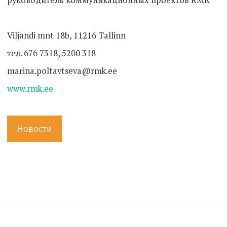
Viljandi mnt 18b, 11216 Tallinn
тел. 676 7318, 5200 318
marina.poltavtseva@rmk.ee
www.rmk.ee
Новости