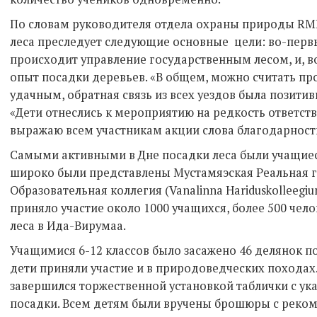
По словам руководителя отдела охраны природы RM
леса преследует следующие основные цели: во-первы
происходит управление государственным лесом, и, 
опыт посадки деревьев. «В общем, можно считать пр
удачным, обратная связь из всех уездов была позитив
«Дети отнеслись к мероприятию на редкость ответств
выражаю всем участникам акции слова благодарности
Самыми активными в Дне посадки леса были учащиес
широко были представлены Мустамяэская Реальная г
Образовательная коллегия (Vanalinna Hariduskolleegi
приняло участие около 1000 учащихся, более 500 чело
леса в Ида-Вирумаа.
Учащимися 6-12 классов было засажено 46 делянок по
дети приняли участие и в природоведческих походах
завершился торжественной установкой таблички с ук
посадки. Всем детям были вручены брошюры с реком