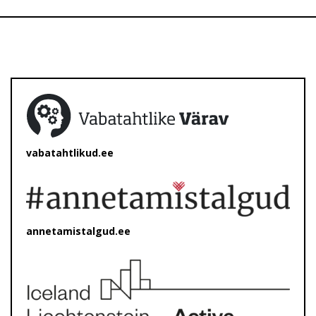
vabatahtlikud.ee
annetamistalgud.ee