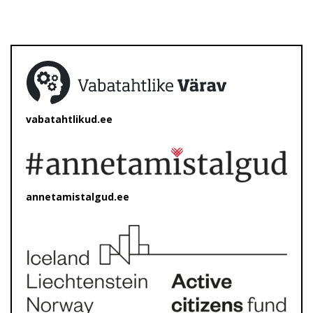
vabatahtlikud.ee
annetamistalgud.ee