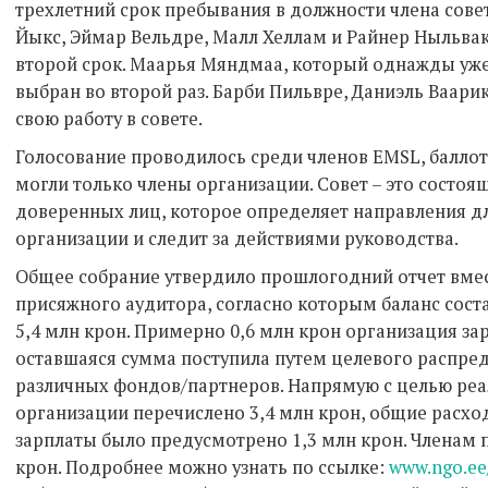
трехлетний срок пребывания в должности члена сове
Йыкс, Эймар Вельдре, Малл Хеллам и Райнер Ныльвак
второй срок. Маарья Мяндмаа, который однажды уже 
выбран во второй раз. Барби Пильвре, Даниэль Ваар
свою работу в совете.
Голосование проводилось среди членов EMSL, баллот
могли только члены организации. Совет – это состоящ
доверенных лиц, которое определяет направления д
организации и следит за действиями руководства.
Общее собрание утвердило прошлогодний отчет вмес
присяжного аудитора, согласно которым баланс соста
5,4 млн крон. Примерно 0,6 млн крон организация за
оставшаяся сумма поступила путем целевого распреде
различных фондов/партнеров. Напрямую с целью ре
организации перечислено 3,4 млн крон, общие расход
зарплаты было предусмотрено 1,3 млн крон. Членам 
крон. Подробнее можно узнать по ссылке:
www.ngo.ee