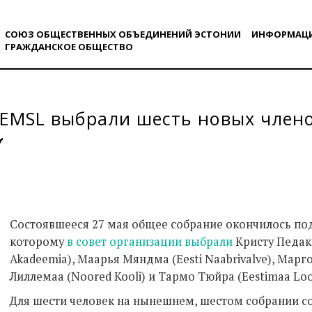
СОЮЗ ОБЩЕСТВЕННЫХ ОБЪЕДИНЕНИЙ ЭСТОНИИ
ИНФОРМАЦ
ГРАЖДАНСКОE ОБЩЕСТВO
 EMSL выбрали шесть новых член
Состоявшееся 27 мая общее собрание окончилось под
которому
в совет организации выбрали
Kристу Педак 
Akadeemia), Mаарья Мяндма (Eesti Naabrivalve), Maрго Л
Лиллемаа (Noored Kooli) и Тармо Тюйра (Eestimaa Loo
Для шести человек на нынешнем, шестом собрании с