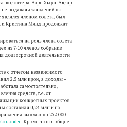
та-волонтера. Ааре Хырн, Аллар
 не подавали заявлений на
являлся членом совета, был
ик и Кристина Мянд продолжат
ироваться на роль члена совета
ее из 7-10 членов собрание
ля долгосрочной деятельности
те с отчетом независимого
вил 2,5 млн крон, а доходы –
работала самостоятельно,
ления средств, т.е. от
ализации конкретных проектов
ы составили 0,24 млн и на
правления выплачено 252 000
/aruanded
. Кроме этого, общее