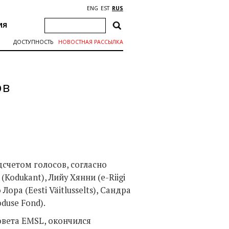
ENG
EST
RUS
ИЯ
ДОСТУПНОСТЬ
НОВОСТНАЯ РАССЫЛКА
ов
счетом голосов, согласно
(Kodukant), Лийу Хянни (e-Riigi
ора (Eesti Väitlusselts), Сандра
duse Fond).
овета EMSL, окончился