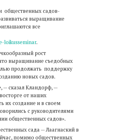
ми общественных садов-
 развиваться выращивание
риглашаются все
e-loikusseminar
.
ачкообразный рост
 что выращивание съедобных
целью продолжать поддержку
созданию новых садов.
, — сказал Кландорф, —
восторге от наших
 их создание и в своем
говорились с руководителями
ании общественных садов».
ественных сада — Лаагнаский в
ейчас, помимо общественных