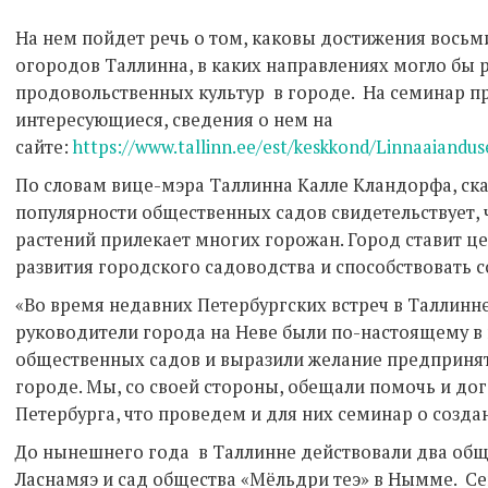
На нем пойдет речь о том, каковы достижения вось
огородов Таллинна, в каких направлениях могло бы
продовольственных культур в городе. На семинар п
интересующиеся, сведения о нем на
сайте:
https://www.tallinn.ee/est/keskkond/Linnaaiandus
По словам вице-мэра Таллинна Калле Кландорфа, ск
популярности общественных садов свидетельствует,
растений прилекает многих горожан. Город ставит 
развития городского садоводства и способствовать 
«Во время недавних Петербургских встреч в Таллинне
руководители города на Неве были по-настоящему в 
общественных садов и выразили желание предпринять
городе. Мы, со своей стороны, обещали помочь и до
Петербурга, что проведем и для них семинар о созд
До нынешнего года в Таллинне действовали два общ
Ласнамяэ и сад общества «Мёльдри теэ» в Нымме. С