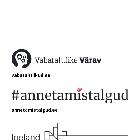
vabatahtlikud.ee
annetamistalgud.ee