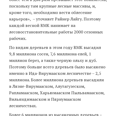
поскольку там крупные лесные массивы, и,
кроме того, необходимо вести облесение
карьеров», – уточняет Райнер Лайгу. Поэтому
каждой весной RMK нанимает на
лесовосстановительные работы 2000 сезонных
рабочих.
По видам деревьев в этом году RMK высадил
9,8 миллиона сосен, 7,6 миллиона елей, 1
миллион берез, а также черную ольху и дуб.
Поэтому больше всего деревьев было высажено
именно в Ида-Вирумааском лесничестве – 2,5
миллиона. Более миллиона деревьев высадили
в Ляэне-Вирумааском, Алутагузеском,
Рапламааском, Харьюмааском Пыльвамааском,
Вильяндимааском и Пярнумааском
лесничествах.
Более 6 миллионов из высаженных деревьев –