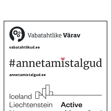
vabatahtlikud.ee
annetamistalgud.ee