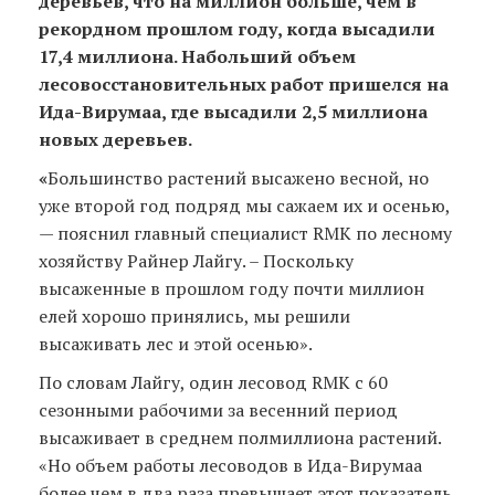
деревьев, что на миллион больше, чем в
рекордном прошлом году, когда высадили
17,4 миллиона. Набольший объем
лесовосстановительных работ пришелся на
Ида-Вирумаа, где высадили 2,5 миллиона
новых деревьев.
«
Большинство растений высажено весной, но
уже второй год подряд мы сажаем их и осенью,
— пояснил главный специалист RMK по лесному
хозяйству Райнер Лайгу. – Поскольку
высаженные в прошлом году почти миллион
елей хорошо принялись, мы решили
высаживать лес и этой осенью».
По словам Лайгу, один лесовод RMK с 60
сезонными рабочими за весенний период
высаживает в среднем полмиллиона растений.
«Но объем работы лесоводов в Ида-Вирумаа
более чем в два раза превышает этот показатель,