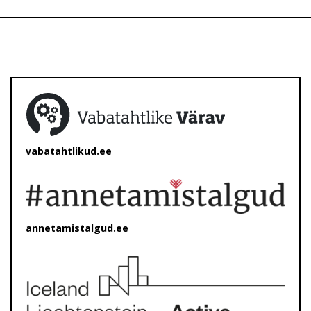
vabatahtlikud.ee
annetamistalgud.ee