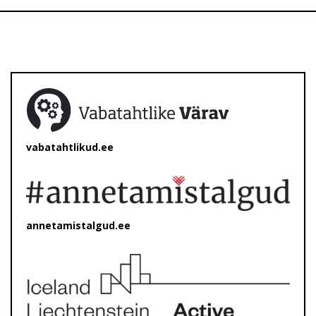
vabatahtlikud.ee
annetamistalgud.ee