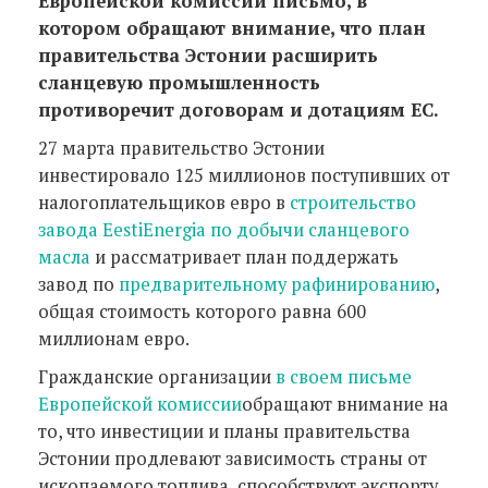
Европейской комиссии письмо, в
котором обращают внимание, что план
правительства Эстонии расширить
сланцевую промышленность
противоречит договорам и дотациям ЕС.
27 марта правительство Эстонии
инвестировало 125 миллионов поступивших от
налогоплательщиков евро в
строительство
завода
EestiEnergia
по добычи сланцевого
масла
и рассматривает план поддержать
завод по
предварительному рафинированию
,
общая стоимость которого равна 600
миллионам евро.
Гражданские организации
в своем письме
Европейской комиссии
обращают внимание на
то, что инвестиции и планы правительства
Эстонии продлевают зависимость страны от
ископаемого топлива, способствуют экспорту