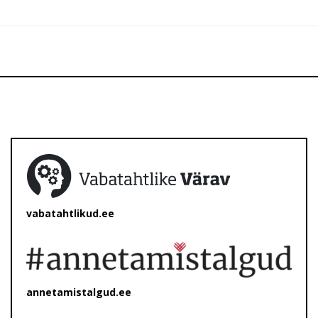
vabatahtlikud.ee
annetamistalgud.ee