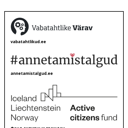
vabatahtlikud.ee
annetamistalgud.ee