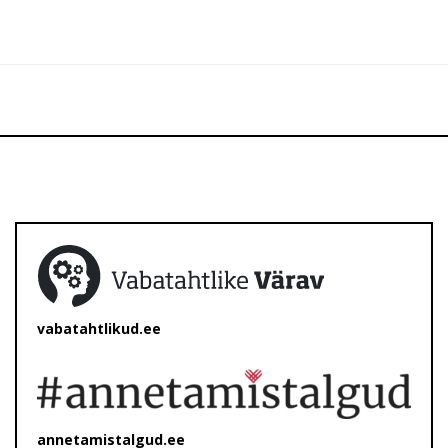
vabatahtlikud.ee
annetamistalgud.ee