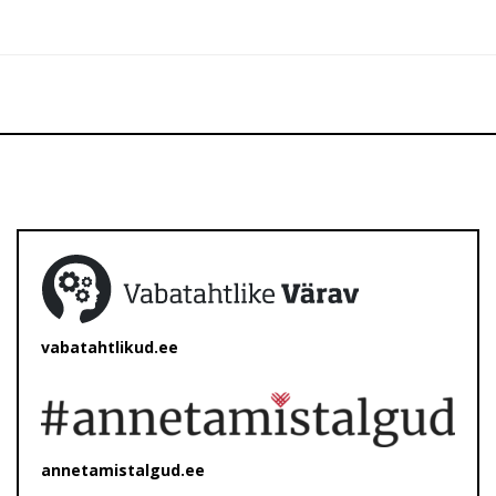
vabatahtlikud.ee
annetamistalgud.ee