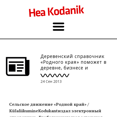
Деревенский справочник
«Родного края» поможет в
деревне, бизнесе и
избирательном собрании
тем, кто развивает общины
24 Сен 2013
Сельское движение «Родной край» /
K
ü
laliikumine
Kodukant
издал электронный