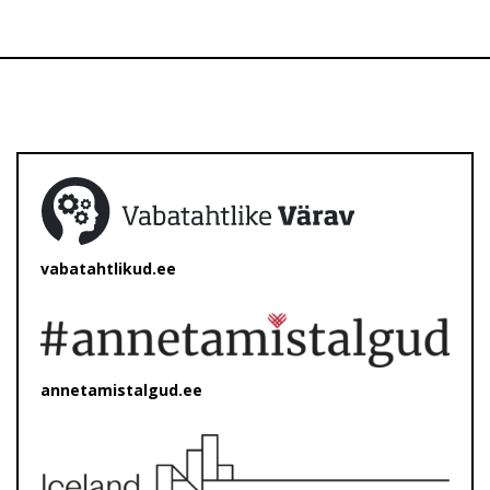
vabatahtlikud.ee
annetamistalgud.ee