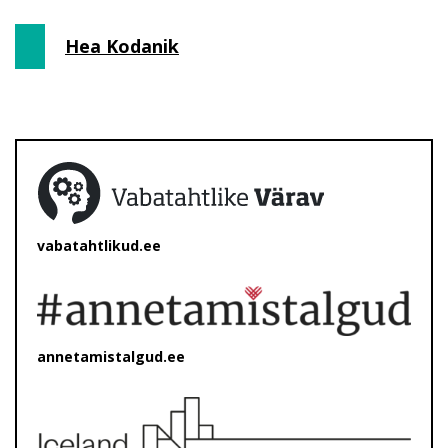
Hea Kodanik
vabatahtlikud.ee
annetamistalgud.ee