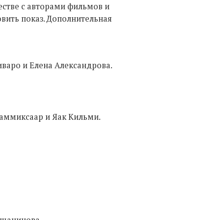
естве с авторами фильмов и
вить показ. Дополнительная
иваро и Елена Александрова.
 Таммиксаар и Яак Кильми.
Мещанинова