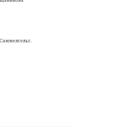
а Саммелсельг.