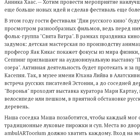
Анника Хаас. — Хотим провести мероприятие наилучш
еще больше новых идей и сделав фестиваль еще бол
В этом году гости фестиваля "Дни русского кино" буд
просмотром разнообразных фильмов, ведь перед ни
фольк-группа "Свята Ватра". В рамках праздника кин
задумок: детская мастерская по производству анимаци
професор Яак Кикас покажет фокусы из мира физики,
Сеппинг приглашают на аудиовизуальную выставку "
озера". Активная деятельность будет протекать и за 
Касепяя. Так, в музее имени Юхана Лийва в Алатскиви
встреча русских писателей Эстонии, а до соседней де
"Воронья" проходит выставка куратора Мари Картау,
велосипеде или пешком, в приятной обстановке русс
деревень.
Наша соседка Маша позаботится, чтобы каждый мог 
традиционные луковые пирожки и суп. Места во двор
ambulARToorium должно хватить каждому. Вход на м