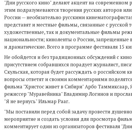
"Дни русского кино" делают акцент на современном 
этим подразумеваются творения русских авторов ил
России — необязательно русскими кинематографист
представят и местные фильмы, связанные с русской 
художественные, так и документальные фильмы реж
национальности; киноленты о России, запрещенные в
и драматические. Всего в программе фестиваля 15 ки
Не обойдется и без традиционных обсуждений с кин
присутствием собравшихся порадует журналист, писа
Скульская, которая будет рассуждать о российском к
вопросы ответят и своими комментариями поделятс
фильма "Христос живет в Сибири" Арбо Таммиксаар, 
режиссер "Муравейника" Владимир Логинов и просл
"Я не вернусь" Ильмар Рааг.
"Мы поставили перед собой задачу провести душевно
мероприятие и создать условия для просмотра фильм
комментирует один из организаторов фестиваля "Дни