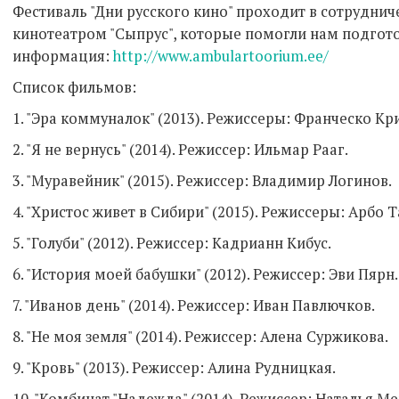
Фестиваль "Дни русского кино" проходит в сотруднич
кинотеатром "Сыпрус", которые помогли нам подгото
информация:
http://www.ambulartoorium.ee/
Список фильмов:
1. "Эра коммуналок" (2013). Режиссеры: Франческо Кр
2. "Я не вернусь" (2014). Режиссер: Ильмар Рааг.
3. "Муравейник" (2015). Режиссер: Владимир Логинов.
4. "Христос живет в Сибири" (2015). Режиссеры: Арбо
5. "Голуби" (2012). Режиссер: Кадрианн Кибус.
6. "История моей бабушки" (2012). Режиссер: Эви Пярн.
7. "Иванов день" (2014). Режиссер: Иван Павлючков.
8. "Не моя земля" (2014). Режиссер: Алена Суржикова.
9. "Кровь" (2013). Режиссер: Алина Рудницкая.
10. "Комбинат "Надежда" (2014). Режиссер: Наталья 