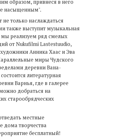
им образом, привнеся в него
ее насыщенным".
ут не только наслаждаться
ми также выступит музыкальная
о мы реализуем ряд смелых
й от Nukufilmi Lastestuudio,
 художники Анника Хаас и Эва
Параллельные миры Чудского
пределами деревни Вана-
 состоится литературная
ревни Варнья, где в галерее
 можно добраться на
ких старообрядческих
отведать местные
е дома творчества
ероприятие бесплатный!