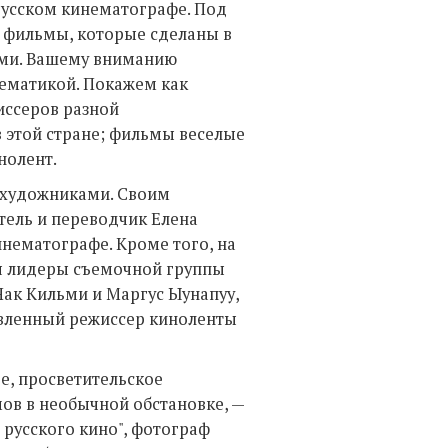
русском кинематографе. Под
и фильмы, которые сделаны в
ами. Вашему вниманию
тематикой. Покажем как
иссеров разной
 этой стране; фильмы веселые
нолент.
охудожниками. Своим
тель и переводчик Елена
инематографе. Кроме того, на
я лидеры съемочной группы
Яак Кильми и Маргус Ыунапуу,
авленный режиссер киноленты
е, просветительское
ов в необычной обстановке, —
 русского кино", фотограф