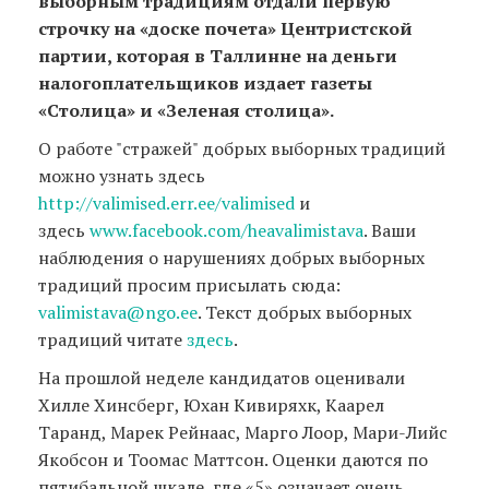
выборным традициям отдали первую
строчку на «доске почета» Центристской
партии, которая в Таллинне на деньги
налогоплательщиков издает газеты
«Столица» и «Зеленая столица».
О работе "стражей" добрых выборных традиций
можно узнать здесь
http://valimised.err.ee/valimised
и
здесь
www.facebook.com/heavalimistava
. Ваши
наблюдения о нарушениях добрых выборных
традиций просим присылать сюда:
valimistava@ngo.ee
. Текст добрых выборных
традиций читате
здесь
.
На прошлой неделе кандидатов оценивали
Хилле Хинсберг, Юхан Кивиряхк, Каарел
Таранд, Марек Рейнаас, Марго Лоор, Мари-Лийс
Якобсон и Тоомас Маттсон. Оценки даются по
пятибальной шкале, где «5» означает очень