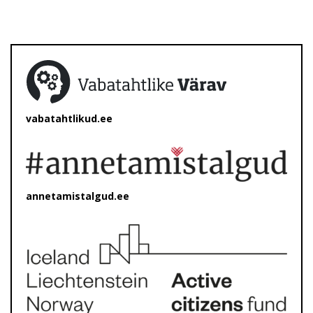
vabatahtlikud.ee
annetamistalgud.ee