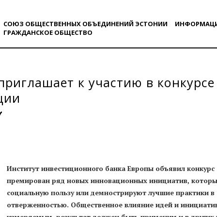
СОЮЗ ОБЩЕСТВЕННЫХ ОБЪЕДИНЕНИЙ ЭСТОНИИ
ИНФОРМАЦ
ГРАЖДАНСКОE ОБЩЕСТВO
приглашает к участию в конкурс
ции
Институт инвестиционного банка Европы объявил конкурс
премирован ряд новых инновационных инициатив, которы
социальную пользу или демнострируют лучшие практики в 
отверженностью. Общественное влияние идей и инициати
измеряемым, результат должен быть применим и в других 