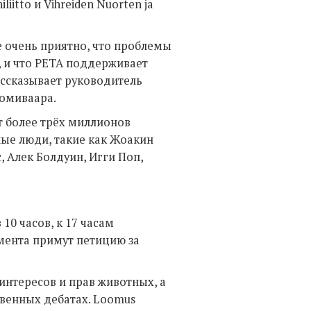
iliitto и Vihreiden Nuorten ja
 очень приятно, что проблемы
 и что РЕТА поддерживает
ассказывает руководитель
уомиваара.
ят более трёх миллионов
ые люди, такие как Жоакин
, Алек Болдуин, Игги Поп,
 10 часов, к 17 часам
амента примут петицию за
нтересов и прав животных, а
венных дебатах. Loomus