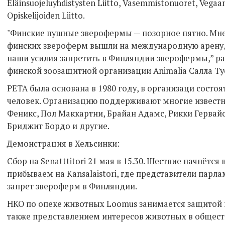
Eläinsuojeluyhdistysten Liitto, Vasemmistonuoret, Vegaan
Opiskelijoiden Liitto.
"Финские пушные зверофермы — позорное пятно. Мне
финских звероферм вышли на международную арену,
наши усилия запретить в Финляндии зверофермы,” р
финской зоозащитной организации Animalia Салла Т
РЕТА была основана в 1980 году, в организаци состо
человек. Организацию поддерживают многие известн
Феникс, Пол Маккартни, Брайан Адамс, Рикки Гервайс
Бриджит Бордо и другие.
Демонстрация в Хельсинки:
Сбор на Senatttitori 21 мая в 15.30. Шествие начнётся в
прибываем на Kansalaistori, где представители парл
запрет звероферм в Финляндии.
НКО по опеке животных Loomus занимается защитой и
также представлением интересов животных в общест