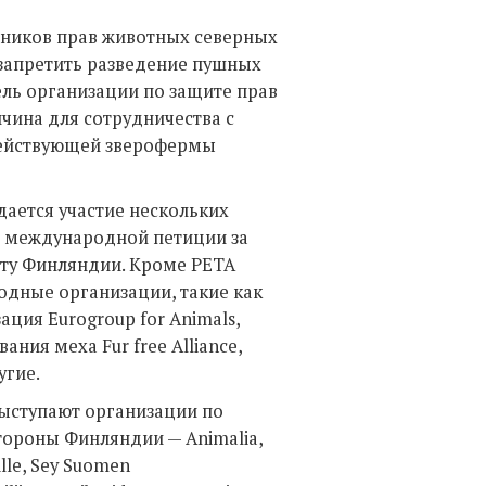
тников прав животных северных
запретить разведение пушных
ель организации по защите прав
чина для сотрудничества с
действующей зверофермы
дается участие нескольких
ах международной петиции за
ту Финляндии. Кроме РЕТА
дные организации, такие как
ация Eurogroup for Animals,
ия меха Fur free Alliance,
угие.
ыступают организации по
тороны Финляндии — Animalia,
ille, Sey Suomen