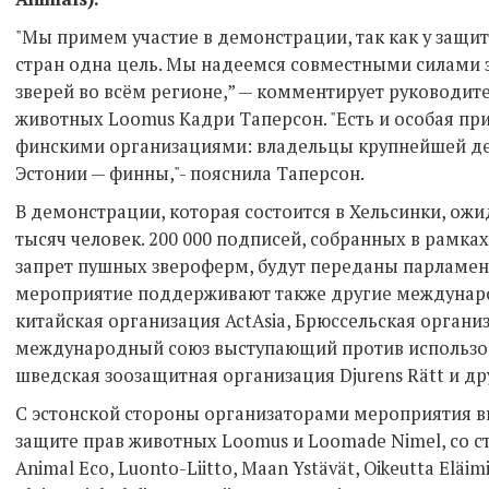
"Мы примем участие в демонстрации, так как у защи
стран одна цель. Мы надеемся совместными силами 
зверей во всём регионе,” — комментирует руководит
животных Loomus Кадри Таперсон. "Есть и особая при
финскими организациями: владельцы крупнейшей 
Эстонии — финны,"- пояснила Таперсон.
В демонстрации, которая состоится в Хельсинки, ожи
тысяч человек. 200 000 подписей, собранных в рамк
запрет пушных звероферм, будут переданы парламен
мероприятие поддерживают также другие междунаро
китайская организация ActAsia, Брюссельская организ
международный союз выступающий против использован
шведская зоозащитная организация Djurens Rätt и др
С эстонской стороны организаторами мероприятия в
защите прав животных Loomus и Loomade Nimel, со с
Animal Eco, Luonto-Liitto, Maan Ystävät, Oikeutta Eläim