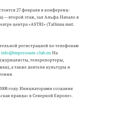
тоится 27 февраля в конференц-
) — второй этаж, зал Альфа. Начало в
атре центра «ASTRI» (Tallinna mnt.
ительной регистрацией по телефонам
е
info@impressum-club.eu
. На
(журналисты, телерепортеры,
ки), а также деятели культуры и
тонии.
008 году. Инициаторами создания
кая правда» в Северной Европе».