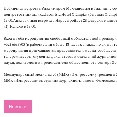
Публичная встреча с Владимиром Молчановым в Таллинне сос
центре гостиницы «Radisson Blu Hotel Olümpia» (бывшая Olümpia
17:00. Аналогичная встреча в Нарве пройдет 28 февраля в киноте
41). Начало в 17:00.
Вход на оба мероприятия свободный с обязательной предвар
+372 6688903 (в рабочие дни с 10 до 18 часов), а также по эл. почт
мероприятия приглашаются представители медиа-сообществ 
телережиссеры, студенты факультетов и отделений журналисти
науки, политологи и представители общественного сектора Эс
Международный медиа-клуб (ММК) «Импрессум» учрежден в 2
ММК «Импрессум» выступили журналисты газеты «Комсомольс
Новости