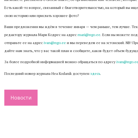
Есть какой-то вопрос, связанный с благотворительностью, на который вы ище
свою историю или прислать хорошее фото?
Ваши предложения мы ждём в течение января — чем раньше, тем лучше. Тек
редактору журнала Мари Кодрес на адрес
mari@ngo.ee
. Если вы можете под
отправьте ее на адрес
ivan@ngo.ee
и мы переведем ее на эстонский. NB! Пр
дайте нам знать, что у вас такой план и сообщите, каков будет объем будущ
За более подробной информацией можно обращаться по
адресу
ivan@ngo.e
Последний номер журнала Hea Kodanik доступен
здесь
.
Новости