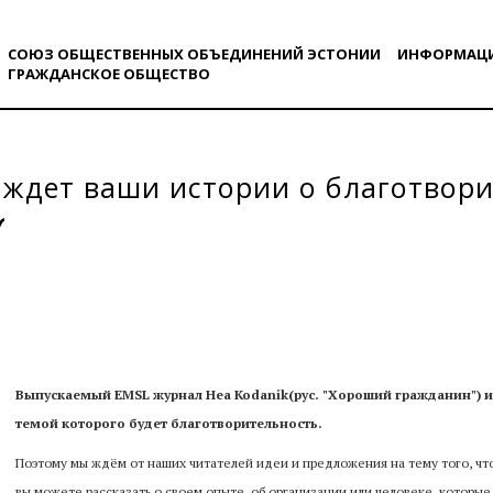
СОЮЗ ОБЩЕСТВЕННЫХ ОБЪЕДИНЕНИЙ ЭСТОНИИ
ИНФОРМАЦ
ГРАЖДАНСКОE ОБЩЕСТВO
ждет ваши истории о благотвор
Выпускаемый EMSL журнал Hea Kodanik(рус. "Хороший гражданин") 
темой которого будет благотворительность.
Поэтому мы ждём от наших читателей идеи и предложения на тему того, что
вы можете рассказать о своем опыте, об организации или человеке, которы