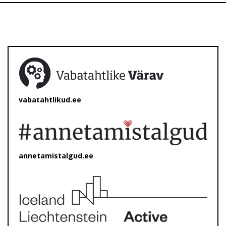
vabatahtlikud.ee
annetamistalgud.ee