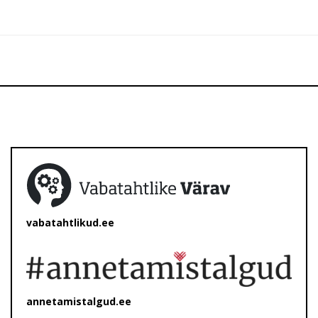
vabatahtlikud.ee
annetamistalgud.ee