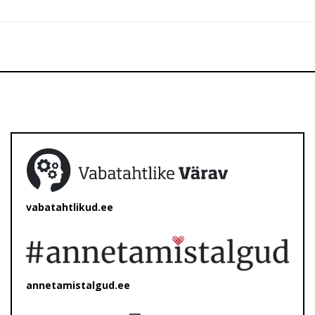
vabatahtlikud.ee
annetamistalgud.ee