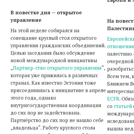
В повестке дня — открытое
управление
На повест
Палестин
На этой неделе собирался на
совещание круглый стол открытого
Европейск
управления гражданских объединений.
отношени
Целью заседания было обсуждение
палестино-
новой международной инициативы
очередной 
„
Партнер-ство открытого управления
“,
разобратьс
которая уже прижилась в различных
Всем тем, 
странах. Как известно Эстония тоже
Ближнем Во
присоединилась к инициативе в апреле
интересны
этого года, однако
ECFR
. Обя
внутригосударственная координация
со
статьей
до сих пор не задействована.
междунаро
Партнёрство до сих пор не нашло себе
иследовани
„владельца“. Работу круглого стола
вышла неда