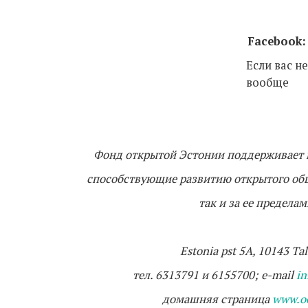
Facebook:
Если вас н
вообще
Фонд открытой Эстонии поддерживает и
способствующие развитию открытого общ
так и за ее предела
Estonia pst 5A, 10143 Tal
тел. 6313791 и 6155700; e-mail
in
домашняя страница
www.oe