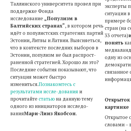
Таллинского университета провел при
эксперты 
поддержке Фонда
ситуации в
исследование
„Популизм в
примере бо
Балтийских странах“
, в котором речь
стран (на 
идёт о популистских стратегиях партий
33 отчета)
Эстонии, Литвы и Латвии. Выясняеться,
понять
ка
что в контексте последних выборов в
медиаланд
Эстонии, популизм не был распрост-
одну из о
раненной стратегией. Хорошо ли это?
демократии
Последние события показывают, что
связанное 
ситуация может быстро
информац
измениться.
Познакомтесь с
результатами иссле-дования
и
прочитайте
статью
на данную тему
Открыток 
одного из инициаторов исследо-
картинке
вания
Mари-Лииз Якобсон
.
Открытое о
словами – 