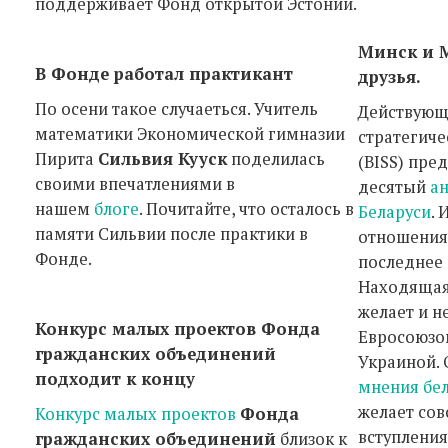
поддерживает Фонд открытой Эстонии.
Минск и 
В Фонде работал практикант
друзья.
По осени такое случаеться. Учитель
Действующи
математики Экономической гимназии
стратегиче
Пирита
Сильвия Кууск
поделилась
(BISS) пре
своими впечатлениями в
десятый
а
нашем
блоге
. Почитайте, что осталось в
Беларуси
. 
памяти Сильвии после практики в
отношения 
Фонде.
последнее 
Находящаяс
желает и н
Конкурс малых проектов Фонда
Евросоюзом
гражданских объединений
Украиной.
подходит к концу
мнения бе
желает сов
Конкурс малых проектов
Фонда
вступления
гражданских объединений
близок к