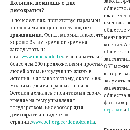
законы, ф
Политик, помнишь о дне
общество, 
демократии?
властей и 
В понедельник, приветствуя парламен-
вмешивающ
тариев и министров по случаю
дня
обществе у
гражданина
, Фонд напомил также, что
меньшинств
хорошо бы им время от времени
мнений. А 
заглядывать на
общество н
сайт
www.meiehääled.eu
и знакомиться с
запечатлит
более чем 200 предложениями простых
OSF можно
людей о том, как улучшить жизнь в
которая за
Эстонии. В добавок к этому, около 3000
задуматьс
молодых людей в разных школах
запечатлит
Эстонии делились с политиками своим
общества н
мнение на тему управления
фотогалер
государством. Видеообзор
дня
странах
и
демократии
найдёте на
странице
www.oef.org.ee/demokraatia
.
Европа и