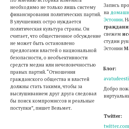
Запись пр
необходимо не только лишь систему
на
домашн
финансирования политических партий.
Эстонии
. 
В улучшениях остро нуждается
граждани
политическая культура страны. Он
свежем
ис
считает, что общественное обсуждение
студии ру
не может быть остановлено
Эстонии
М
предлогами властей о национальной
безопасности, о необъективности
средств медиа или нечеловечностью
Блог:
правых партий. “Отношения
avatudeest
гражданского общества и властей
должны стать такими, чтобы за
Добро пож
выслушиванием друг друга следовал
виртуальн
бы поиск компромиссов и реальные
поступки”, пишет Вельмет.
Twitter:
twitter.co