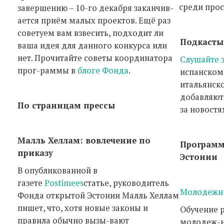
среди прос
завершению – 10-го декабря заканчив-
ается приём малых проектов. Ещё раз
советуем вам взвесить, подходит ли
Подкасты
ваша идея для данного конкурса или
нет. Прочитайте советы координатора
Слушайте 
прог-раммы в
блоге Фонда
.
испанском
итальянск
добавляют
По страницам прессы
за новост
Малль Хеллам: вовлечение по
Программ
приказу
Эстонии
В опубликованной в
газете
Postimees
статье, руководитель
Молодежн
Фонда открытой Эстонии Малль Хеллам
пишет, что, хотя новые законы и
Обучение 
правила обычно вызы-вают
молодеж-н