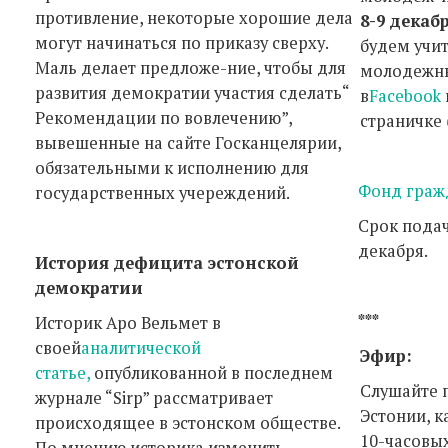
противление, некоторые хорошие дела
8-9 декаб
могут начинаться по приказу сверху.
будем учи
Маль делает предложе-ние, чтобы для
молодежны
развития демократии участия сделать“
в
Facebook
Рекомендации по вовлечению”,
страничке
вывешенные на сайте Госканцелярии,
обязательными к исполнению для
Фонд граж
государственных учереждений.
Срок подач
декабря.
История дефицита эстонской
демократии
***
Историк Аро Вельмет в
своей
аналитической
Эфир:
статье,
опубликованной в последнем
Слушайте 
журнале “Sirp” рассматривает
Эстонии, к
происходящее в эстонском обществе.
10-часовых
По мнению историка изменить