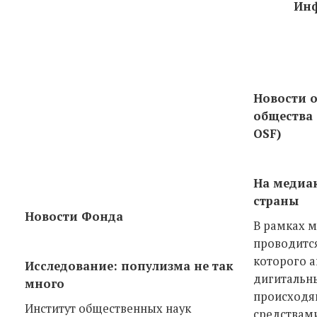
Инф
Новости о
общества 
OSF)
На медиа
страны
Новости Фонда
В рамках 
проводится
которого а
Исследование: популизма не так
дигитальн
много
происходящ
Институт общественных наук
средствами