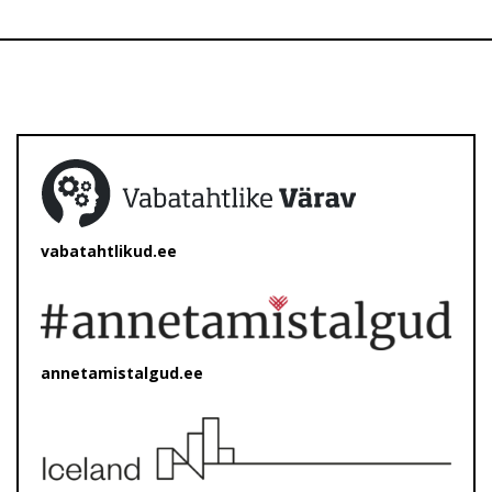
vabatahtlikud.ee
annetamistalgud.ee