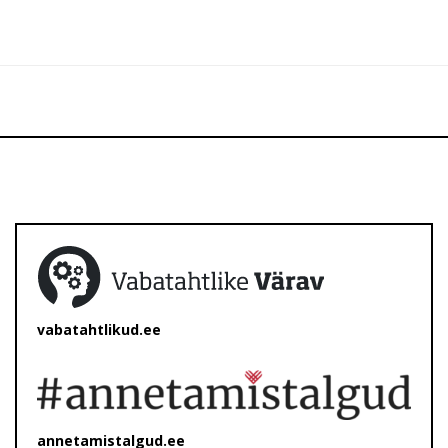
vabatahtlikud.ee
annetamistalgud.ee