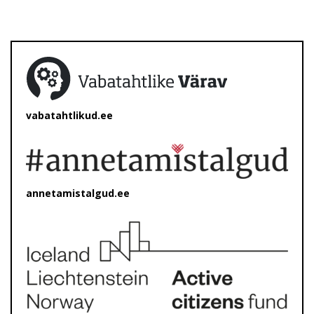
vabatahtlikud.ee
annetamistalgud.ee