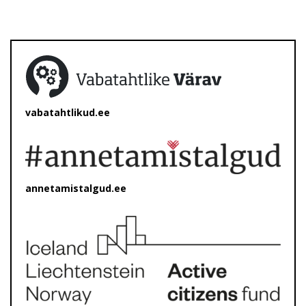
vabatahtlikud.ee
annetamistalgud.ee