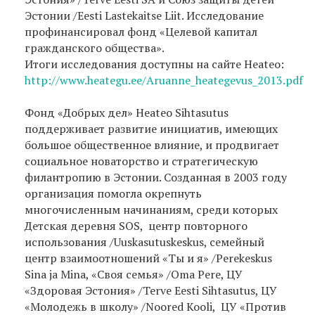
Эстонии /Eesti Lastekaitse Liit. Исследование
профинансировал фонд «Целевой капитал
гражданского общества».
Итоги исследования доступны на сайте Heateo:
http://www.heategu.ee/Aruanne_heategevus_2013.pdf
Фонд «Добрых дел» Heateo Sihtasutus
поддерживает развитие инициатив, имеющих
большое общественное влияние, и продвигает
социальное новаторство и стратегическую
филантропию в Эстонии. Созданная в 2003 году
организация помогла окрепнуть
многочисленным начинаниям, среди которых
Детская деревня SOS, центр повторного
использования /Uuskasutuskeskus, семейный
центр взаимоотношений «Ты и я» /Perekeskus
Sina ja Mina, «Своя семья» /Oma Pere, ЦУ
«Здоровая Эстония» /Terve Eesti Sihtasutus, ЦУ
«Молодежь в школу» /Noored Kooli, ЦУ «Против