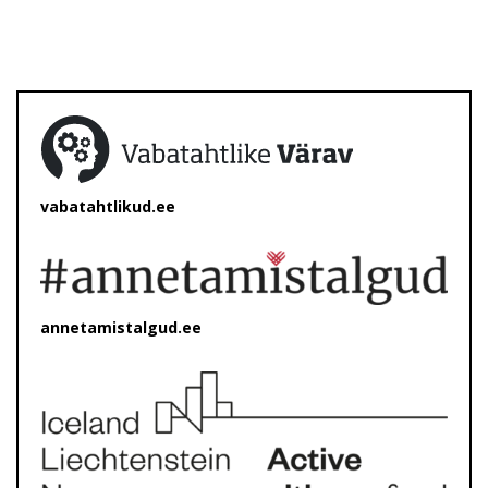
vabatahtlikud.ee
annetamistalgud.ee