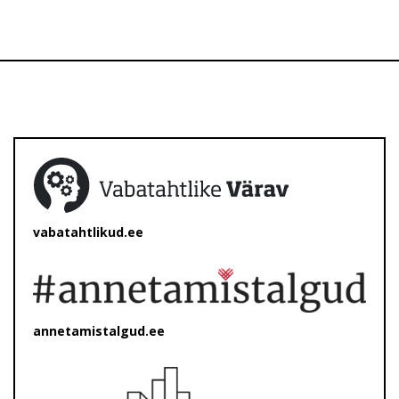
vabatahtlikud.ee
annetamistalgud.ee