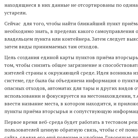
находящиеся в них данные не отсортированы по один
устарели.
Сейчас для того, чтобы найти ближайший пункт приёма
необходимо знать, в пределах какого самоуправления о
владельцем пункта или контейнера. Затем следует выя
затем виды принимаемых там отходов.
Цель создания единой карты пунктов приёма вторсырья
том, чтобы снизить общее загрязнение и способствова
жителей страны к окружающей среде. Идея возникла из
системе, где была бы объединена информация о пункт
опасных отходов, автоматах для тары и других видов о
использовании и фокусируется на местонахождении, т
ввести название места, в котором находится, и прило
пункты приёма вторсырья и сопутствующую информа
Первое время веб-среда будет работать в тестовом ре
пользователей ценную обратную связь, чтобы с её по
сайта, сделав его ещё полезнее и удобнее. Говорящая п