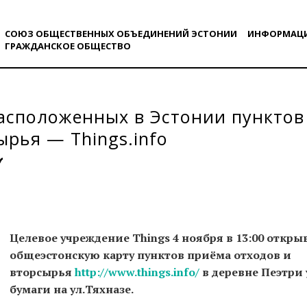
СОЮЗ ОБЩЕСТВЕННЫХ ОБЪЕДИНЕНИЙ ЭСТОНИИ
ИНФОРМАЦ
ГРАЖДАНСКОE ОБЩЕСТВO
асположенных в Эстонии пунктов
ырья — Things.info
Целевое учреждение Things 4 ноября в 13:00 откр
ыв
общеэстонск
ую карту пунктов приёма
отходов и
вторсырья
http://www.things.info/
в деревне Пеэтри 
бумаги на ул.Тяхназе
.