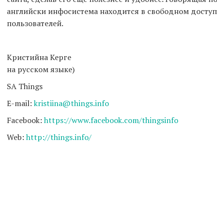
английски инфосистема находится в свободном доступе
пользователей.
Kристийна Керге
Тать
на русском языке)
SA Things
SA Th
E-mail:
kristiina@things.info
Tel: +372
Facebook:
https://www.facebook.com/
thingsinfo
Web:
http://things.info/