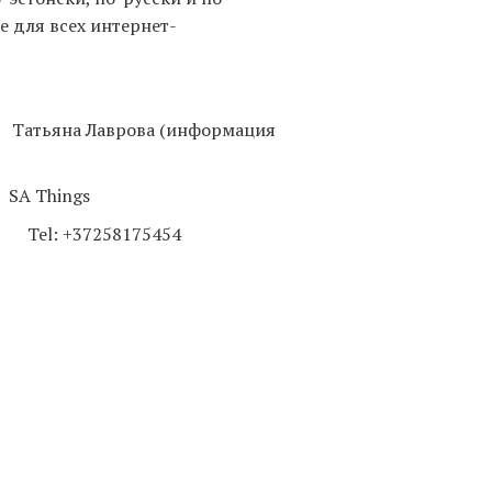
 для всех интернет-
яна Лаврова (информация
ings
58175454