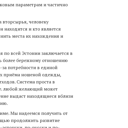
аковым параметрам и частично
 вторсырья, человеку
н находится и кто является
снить места их нахождения и
 по всей Эстонии заключается в
ть более бережному отношению
-за потребности в единой
ах приёма ношеной одежды,
тходов. Система проста в
.е. любой желающий может
жение выдаст находящиеся вблизи
цию.
жиме. Мы надеемся получить от
мощью продолжить развитие
о-эстонски, по-русски и по-