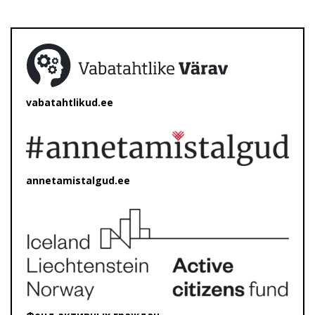
vabatahtlikud.ee
annetamistalgud.ee