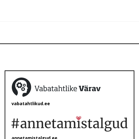
vabatahtlikud.ee
annetamistalgud.ee