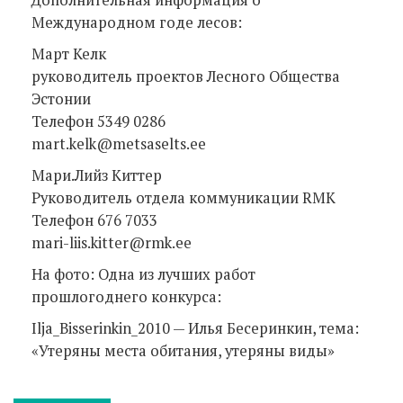
Международном годе лесов:
Maрт Келк
руководитель проектов Лесного Общества
Эстонии
Teлефон 5349 0286
mart.kelk@metsaselts.ee
Maри.Лийз Киттер
Руководитель отдела коммуникации RMK
Teлефон 676 7033
mari-liis.kitter@rmk.ee
На фото: Одна из лучших работ
прошлогоднего конкурса:
Ilja_Bisserinkin_2010 — Илья Бесеринкин, тема:
«Утеряны места обитания, утеряны виды»