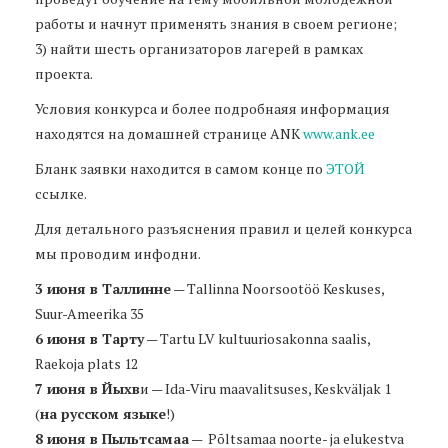
работы и начнут применять знания в своем регионе;
3) найти шесть организаторов лагерей в рамках
проекта.
Условия конкурса и более подробнаяя информация
находятся на домашней странице ANK
www.ank.ee
Бланк заявки находится в самом конце по
ЭТОЙ
ссылке.
Для детального разъяснения правил и целей конкурса
мы проводим инфодни.
3 июня в Таллинне
— Tallinna Noorsootöö Keskuses,
Suur-Ameerika 35
6 июня в Тарту
— Tartu LV kultuuriosakonna saalis,
Raekoja plats 12
7 июня в Йыхв
и — Ida-Viru maavalitsuses, Keskväljak 1
(
на русском языке
!)
8 июня в Пыльтсамаа
— Põltsamaa noorte- ja elukestva