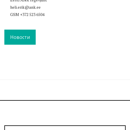
heli.erik@ank.ee
GSM +372 523 6504
Новости