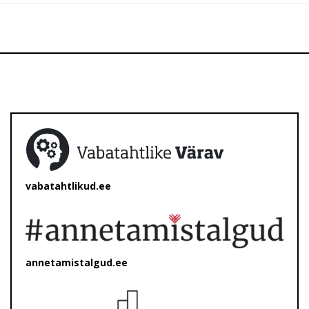
vabatahtlikud.ee
annetamistalgud.ee